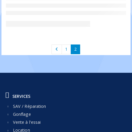
1
2
SERVICES
SAV / Réparation
Gonflage
Vente à l'essai
Location