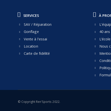
SERVICES
À PRO
SAV / Réparation
L'équi
Gonflage
40 ans 
Vente à l'essai
L’écol
Location
Nous c
Carte de fidélité
Mentio
Condit
Politiq
Formula
© Copyright Ren'Sports 2022.