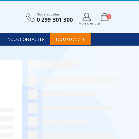
Nous appeler
0
0 299 301 300
Mon compte
NOUS CONTACTER
EAU2PLONGÉE